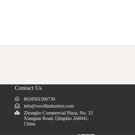
Contact Us
8618561506730
info@owellindustries.com
Zhongbo Commercial Plaza, No. 33
Xiangtan Road, Qingdao 266041,
China