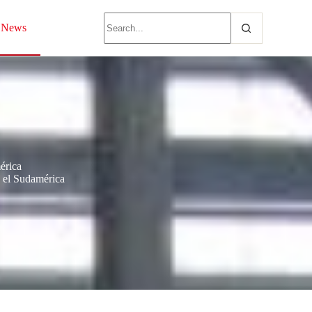
News
érica
 el Sudamérica