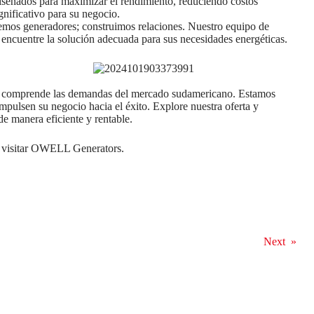
diseñados para maximizar el rendimiento, reduciendo costos
gnificativo para su negocio.
os generadores; construimos relaciones. Nuestro equipo de
e encuentre la solución adecuada para sus necesidades energéticas.
e comprende las demandas del mercado sudamericano. Estamos
impulsen su negocio hacia el éxito. Explore nuestra oferta y
e manera eficiente y rentable.
n visitar OWELL Generators.
Next
»