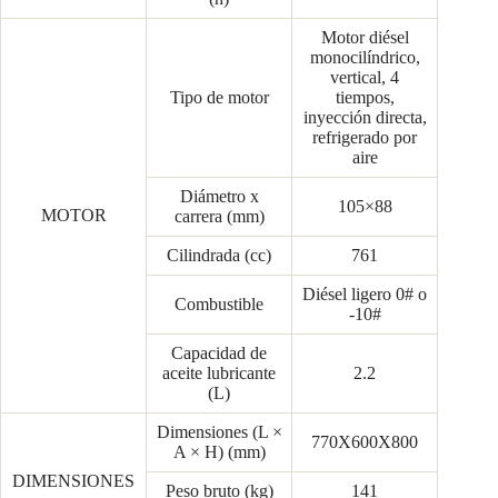
Motor diésel
monocilíndrico,
vertical, 4
Tipo de motor
tiempos,
inyección directa,
refrigerado por
aire
Diámetro x
105×88
MOTOR
carrera (mm)
Cilindrada (cc)
761
Diésel ligero 0# o
Combustible
-10#
Capacidad de
aceite lubricante
2.2
(L)
Dimensiones (L ×
770X600X800
A × H) (mm)
DIMENSIONES
Peso bruto (kg)
141