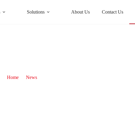
s
Solutions
About Us
Contact Us
Generador Diésel Portátil 8kW Tipo Abierto
Home
News
Generador Diésel Portátil 8kW Tipo Abierto