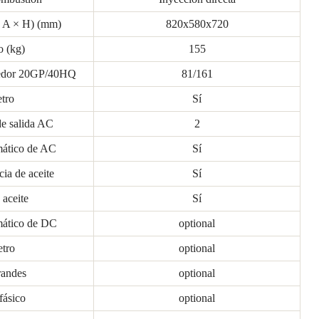
× A × H) (mm)
820x580x720
o (kg)
155
nedor 20GP/40HQ
81/161
tro
Sí
de salida AC
2
mático de AC
Sí
ia de aceite
Sí
aceite
Sí
mático de DC
optional
tro
optional
randes
optional
ifásico
optional