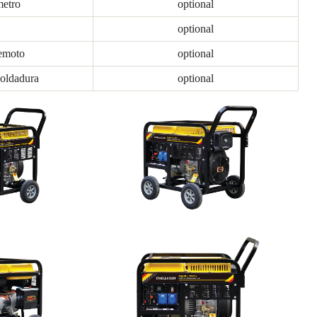
etro
optional
S
optional
remoto
optional
soldadura
optional