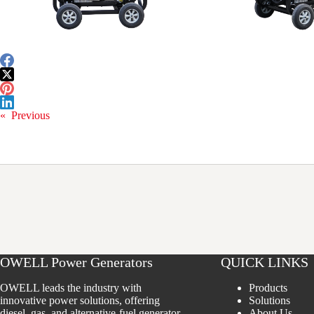
«
Previous
OWELL Power Generators
QUICK LINKS
OWELL leads the industry with
Products
innovative power solutions, offering
Solutions
diesel, gas, and alternative-fuel generator
About Us