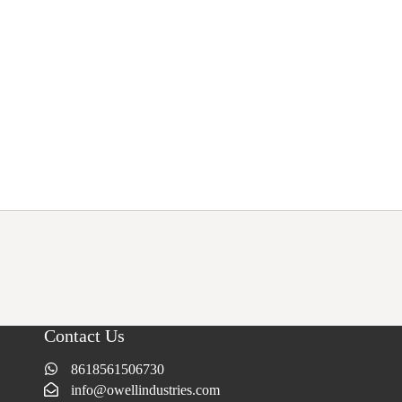
Contact Us
8618561506730
info@owellindustries.com