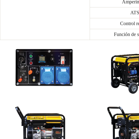
Amperím
AT
Control 
Función de 