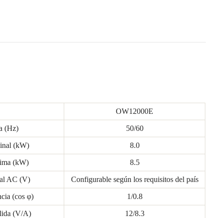
OW12000E
a (Hz)
50/60
inal (kW)
8.0
xima (kW)
8.5
nal AC (V)
Configurable según los requisitos del país
cia (cos φ)
1/0.8
lida (V/A)
12/8.3