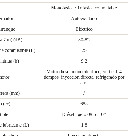
e
Monofásica / Trifásica conmutable
ernador
Autoexcitado
arranque
Eléctrico
(a 7 m) (dB)
80-85
de combustible (L)
25
ntinua (h)
9.2
Motor diésel monocilíndrico, vertical, 4
motor
tiempos, inyección directa, refrigerado por
aire
rrera (mm)
/
a (cc)
688
ible
Diésel ligero 0# o -10#
 lubricante (L)
1.8
ombustión
Inyección directa