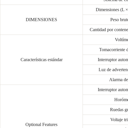
Dimensiones (L 
DIMENSIONES
Peso brut
Cantidad por conte
Voltíme
Tomacorriente 
Características estándar
Interruptor auto
Luz de advertenc
Alarma de 
Interruptor auto
Horóme
Ruedas g
Voltaje tr
Optional Features