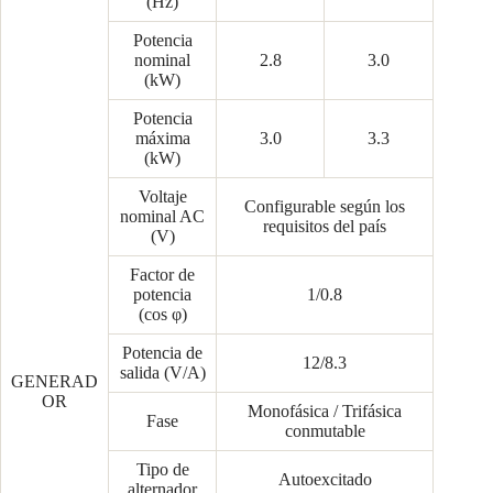
(Hz)
Potencia
nominal
2.8
3.0
(kW)
Potencia
máxima
3.0
3.3
(kW)
Voltaje
Configurable según los
nominal AC
requisitos del país
(V)
Factor de
potencia
1/0.8
(cos φ)
Potencia de
12/8.3
salida (V/A)
GENERAD
OR
Monofásica / Trifásica
Fase
conmutable
Tipo de
Autoexcitado
alternador