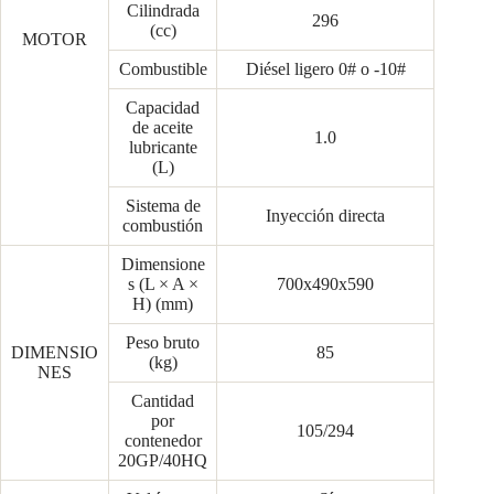
Cilindrada
296
(cc)
MOTOR
Combustible
Diésel ligero 0# o -10#
Capacidad
de aceite
1.0
lubricante
(L)
Sistema de
Inyección directa
combustión
Dimensione
s (L × A ×
700x490x590
H) (mm)
Peso bruto
DIMENSIO
85
(kg)
NES
Cantidad
por
105/294
contenedor
20GP/40HQ