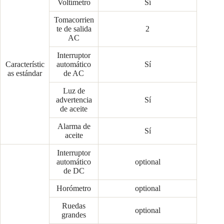
Voltímetro
Sí
Tomacorrien
te de salida
2
AC
Interruptor
Característic
automático
Sí
as estándar
de AC
Luz de
advertencia
Sí
de aceite
Alarma de
Sí
aceite
Interruptor
automático
optional
de DC
Horómetro
optional
Ruedas
optional
grandes