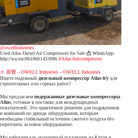
@owellindustries
Used Atlas Diesel Air Compressors for Sale 📩 WhatsApp:
http://wa.me/8618661453086
#Atlas
#aircompressor
♬ 原聲 – OWELL Industries – OWELL Industries
Ищете надежный
дизельный компрессор Atlas б/у
для
строительных или горных работ?
Мы предлагаем
подержанные дизельные компрессоры
Atlas
, готовые к поставке для международных
покупателей. Это практичное решение для подрядчиков
и компаний по аренде оборудования, которым
необходим стабильный источник сжатого воздуха без
переплаты за новое оборудование.
Мы работаем как экспортный поставщик из Китая и